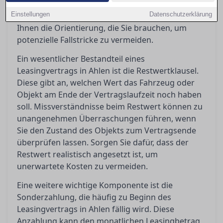
Frage, was passiert, wenn Sie den Vertrag
Einstellungen
vorzeitig beenden möchten. Dieser Artikel gibt
Datenschutzerklärung
Ihnen die Orientierung, die Sie brauchen, um
potenzielle Fallstricke zu vermeiden.
Ein wesentlicher Bestandteil eines
Leasingvertrags in Ahlen ist die Restwertklausel.
Diese gibt an, welchen Wert das Fahrzeug oder
Objekt am Ende der Vertragslaufzeit noch haben
soll. Missverständnisse beim Restwert können zu
unangenehmen Überraschungen führen, wenn
Sie den Zustand des Objekts zum Vertragsende
überprüfen lassen. Sorgen Sie dafür, dass der
Restwert realistisch angesetzt ist, um
unerwartete Kosten zu vermeiden.
Eine weitere wichtige Komponente ist die
Sonderzahlung, die häufig zu Beginn des
Leasingvertrags in Ahlen fällig wird. Diese
Anzahlung kann den monatlichen Leasingbetrag