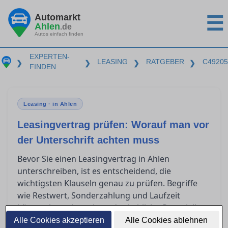
Automarkt
☰
Ahlen
.de
Autos einfach finden
EXPERTEN-
LEASING
RATGEBER
C49205
❯
❯
❯
❯
FINDEN
Leasing · in Ahlen
Leasingvertrag prüfen: Worauf man vor
der Unterschrift achten muss
Bevor Sie einen Leasingvertrag in Ahlen
unterschreiben, ist es entscheidend, die
wichtigsten Klauseln genau zu prüfen. Begriffe
wie Restwert, Sonderzahlung und Laufzeit
können komplex sein und erhebliche finanzielle
Auswirkungen haben. Zudem stellt sich oft die
Alle Cookies akzeptieren
Alle Cookies ablehnen