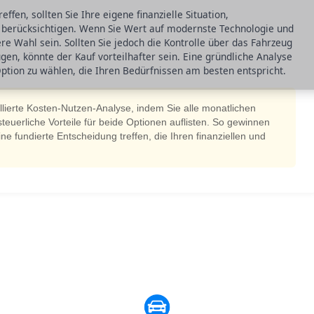
ffen, sollten Sie Ihre eigene finanzielle Situation,
 berücksichtigen. Wenn Sie Wert auf modernste Technologie und
ere Wahl sein. Sollten Sie jedoch die Kontrolle über das Fahrzeug
en, könnte der Kauf vorteilhafter sein. Eine gründliche Analyse
Option zu wählen, die Ihren Bedürfnissen am besten entspricht.
aillierte Kosten-Nutzen-Analyse, indem Sie alle monatlichen
euerliche Vorteile für beide Optionen auflisten. So gewinnen
ne fundierte Entscheidung treffen, die Ihren finanziellen und