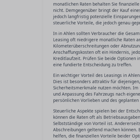
monatlichen Raten behalten Sie finanzielle 
nicht. Demgegenüber bringt der Kauf eines
jedoch langfristig potenzielle Einsparun
steuerliche Vorteile, die jedoch genau gep
In in Ahlen sollten Verbraucher die Gesa
Leasing oft niedrigere monatliche Raten 
Kilometerüberschreitungen oder Abnutzun
Anschaffungskosten oft ein Hindernis, jed
Kreditlaufzeit. Prüfen Sie beide Optionen i
eine fundierte Entscheidung zu treffen.
Ein wichtiger Vorteil des Leasings in Ahlen
Dies ist besonders attraktiv für diejenige
Sicherheitsmerkmale nutzen möchten. Im G
und Anpassung des Fahrzeugs nach eigenen
persönlichen Vorlieben und des geplante
Steuerliche Aspekte spielen bei der Entsc
können die Raten oft als Betriebsausgab
Selbstständige von Vorteil ist. Anderersei
Abschreibungen geltend machen können. E
helfen, die finanziellen Vorteile beider Op