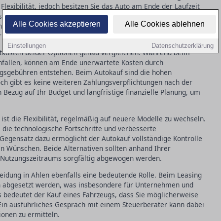
Flexibilität, jedoch besitzen Sie das Auto am Ende der Laufzeit
 Fahrzeugs in der Regel höhere Anfangskosten mit sich, bietet
Alle Cookies akzeptieren
Alle Cookies ablehnen
gen. Für Selbstständige und Unternehmen bietet Leasing außerdem
rüft werden sollten, um deren Nutzen richtig einzuschätzen.
Einstellungen
Datenschutzerklärung
mtkosten beider Optionen genau vergleichen. Während beim
anfallen, können am Ende unerwartete Kosten durch
gsgebühren entstehen. Beim Autokauf sind die hohen
och gibt es keine weiteren Zahlungsverpflichtungen nach der
n Bezug auf Ihr Budget und langfristige finanzielle Planung, um
 ist die Flexibilität, regelmäßig auf neuere Modelle zu wechseln.
n, die technologische Fortschritte und verbesserte
egensatz dazu ermöglicht der Autokauf vollständige Kontrolle
 Wünschen. Beide Alternativen sollten anhand Ihrer
n Nutzungszeitraums sorgfältig abgewogen werden.
heidung in Ahlen ebenfalls eine bedeutende Rolle. Beim Leasing
en abgesetzt werden, was insbesondere für Unternehmen und
ts bedeutet der Kauf eines Fahrzeugs, dass Sie möglicherweise
in ausführliches Gespräch mit einem Steuerberater kann dabei
tionen zu ermitteln.