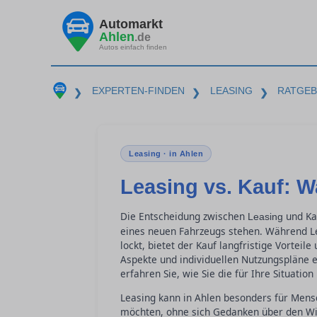
Automarkt
Ahlen
.de
Autos einfach finden
EXPERTEN-FINDEN
LEASING
RATGE
❯
❯
❯
Leasing · in Ahlen
Leasing vs. Kauf: W
Die Entscheidung zwischen
und Kau
Leasing
eines neuen Fahrzeugs stehen. Während Lea
lockt, bietet der Kauf langfristige Vortei
Aspekte und individuellen Nutzungspläne 
erfahren Sie, wie Sie die für Ihre Situatio
Leasing kann in Ahlen besonders für Mensc
möchten, ohne sich Gedanken über den Wi