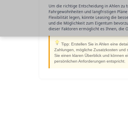
Um die richtige Entscheidung in Ahlen zu tre
Fahrgewohnheiten und langfristigen Pläne
Flexibilität legen, könnte Leasing die bess
und die Möglichkeit zum Eigentum bevorzug
dieser Faktoren ermöglicht es Ihnen, die 
Tipp: Erstellen Sie in Ahlen eine det
Zahlungen, mögliche Zusatzkosten und st
Sie einen klaren Überblick und können ei
persönlichen Anforderungen entspricht.