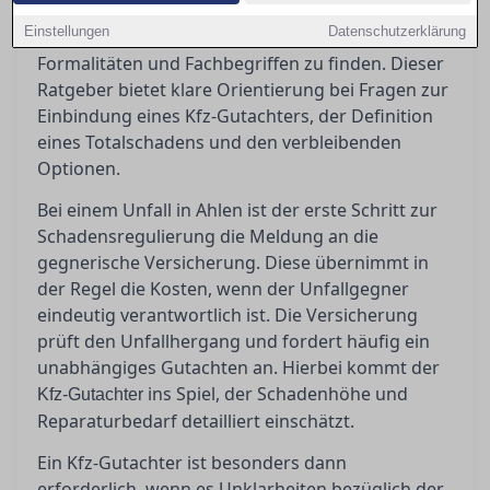
in Ahlen stehen oft vor der Herausforderung, den
Einstellungen
Datenschutzerklärung
richtigen Weg durch den Dschungel von
Formalitäten und Fachbegriffen zu finden. Dieser
Ratgeber bietet klare Orientierung bei Fragen zur
Einbindung eines Kfz-Gutachters, der Definition
eines Totalschadens und den verbleibenden
Optionen.
Bei einem Unfall in Ahlen ist der erste Schritt zur
Schadensregulierung die Meldung an die
gegnerische Versicherung. Diese übernimmt in
der Regel die Kosten, wenn der Unfallgegner
eindeutig verantwortlich ist. Die Versicherung
prüft den Unfallhergang und fordert häufig ein
unabhängiges Gutachten an. Hierbei kommt der
ins Spiel, der Schadenhöhe und
Kfz-Gutachter
Reparaturbedarf detailliert einschätzt.
Ein Kfz-Gutachter ist besonders dann
erforderlich, wenn es Unklarheiten bezüglich der