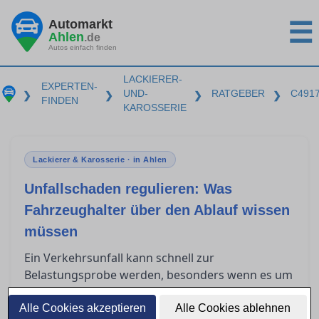
Automarkt
☰
Ahlen
.de
Autos einfach finden
LACKIERER-
EXPERTEN-
UND-
RATGEBER
C491
❯
❯
❯
❯
FINDEN
KAROSSERIE
Lackierer & Karosserie · in Ahlen
Unfallschaden regulieren: Was
Fahrzeughalter über den Ablauf wissen
müssen
Ein Verkehrsunfall kann schnell zur
Belastungsprobe werden, besonders wenn es um
die Regulierung des Schadens über die
gegnerische Versicherung geht. Fahrzeughalter
Alle Cookies akzeptieren
Alle Cookies ablehnen