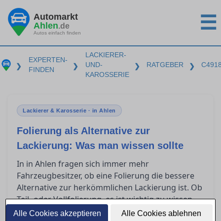
Automarkt
☰
Ahlen
.de
Autos einfach finden
LACKIERER-
EXPERTEN-
UND-
RATGEBER
C491
❯
❯
❯
❯
FINDEN
KAROSSERIE
Lackierer & Karosserie · in Ahlen
Folierung als Alternative zur
Lackierung: Was man wissen sollte
In in Ahlen fragen sich immer mehr
Fahrzeugbesitzer, ob eine Folierung die bessere
Alternative zur herkömmlichen Lackierung ist. Ob
Teil- oder Vollfolierung, es ist wichtig zu wissen,
was diese Techniken leisten können, was sie
Alle Cookies akzeptieren
Alle Cookies ablehnen