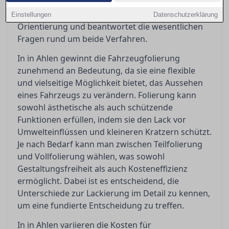
kosten und wann sie gegenüber einer Lackierung
sinnvoller sind. Dieser Artikel bietet eine klare
Einstellungen
Datenschutzerklärung
Orientierung und beantwortet die wesentlichen
Fragen rund um beide Verfahren.
In in Ahlen gewinnt die Fahrzeugfolierung
zunehmend an Bedeutung, da sie eine flexible
und vielseitige Möglichkeit bietet, das Aussehen
eines Fahrzeugs zu verändern. Folierung kann
sowohl ästhetische als auch schützende
Funktionen erfüllen, indem sie den Lack vor
Umwelteinflüssen und kleineren Kratzern schützt.
Je nach Bedarf kann man zwischen Teilfolierung
und Vollfolierung wählen, was sowohl
Gestaltungsfreiheit als auch Kosteneffizienz
ermöglicht. Dabei ist es entscheidend, die
Unterschiede zur Lackierung im Detail zu kennen,
um eine fundierte Entscheidung zu treffen.
In in Ahlen variieren die Kosten für