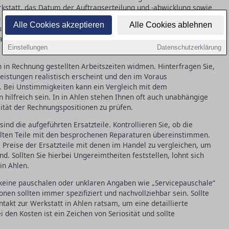
rkstatt, das Datum der Auftragserteilung und -abwicklung sowie
en Arbeiten und verwendeten
. Achten Sie darauf, dass
Ersatzteile
Alle Cookies akzeptieren
Alle Cookies ablehnen
uliert sind, um mögliche Ungereimtheiten schnell identifizieren
llen, zögern Sie nicht, direkt in der Werkstatt in Ahlen
Einstellungen
Datenschutzerklärung
in Rechnung gestellten Arbeitszeiten widmen. Hinterfragen Sie,
eistungen realistisch erscheint und den im Voraus
. Bei Unstimmigkeiten kann ein Vergleich mit dem
 hilfreich sein. In in Ahlen stehen Ihnen oft auch unabhängige
lität der Rechnungspositionen zu prüfen.
sind die aufgeführten Ersatzteile. Kontrollieren Sie, ob die
llten Teile mit den besprochenen Reparaturen übereinstimmen.
ie Preise der Ersatzteile mit denen im Handel zu vergleichen, um
d. Sollten Sie hierbei Ungereimtheiten feststellen, lohnt sich
in Ahlen.
 keine pauschalen oder unklaren Angaben wie „Servicepauschale“
onen sollten immer spezifiziert und nachvollziehbar sein. Sollte
ntakt zur Werkstatt in Ahlen ratsam, um eine detaillierte
den Kosten ist ein Zeichen von Seriosität und sollte