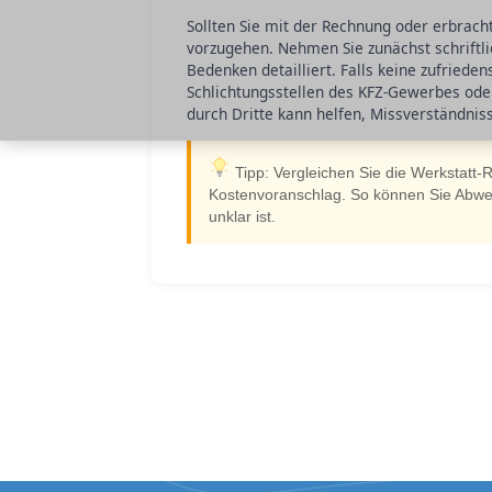
Sollten Sie mit der Rechnung oder erbrachte
vorzugehen. Nehmen Sie zunächst schriftlic
Bedenken detailliert. Falls keine zufriede
Schlichtungsstellen des KFZ-Gewerbes ode
durch Dritte kann helfen, Missverständniss
Tipp: Vergleichen Sie die Werkstatt-
Kostenvoranschlag. So können Sie Abweic
unklar ist.