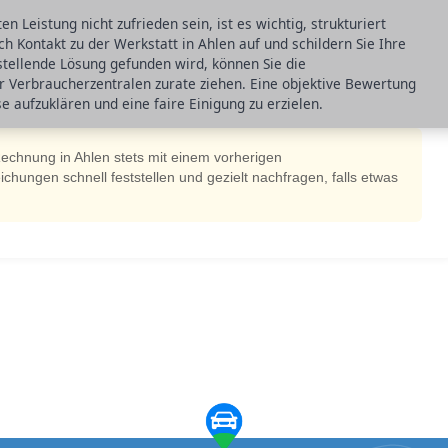
n Leistung nicht zufrieden sein, ist es wichtig, strukturiert
h Kontakt zu der Werkstatt in Ahlen auf und schildern Sie Ihre
nstellende Lösung gefunden wird, können Sie die
r Verbraucherzentralen zurate ziehen. Eine objektive Bewertung
e aufzuklären und eine faire Einigung zu erzielen.
Rechnung in Ahlen stets mit einem vorherigen
hungen schnell feststellen und gezielt nachfragen, falls etwas