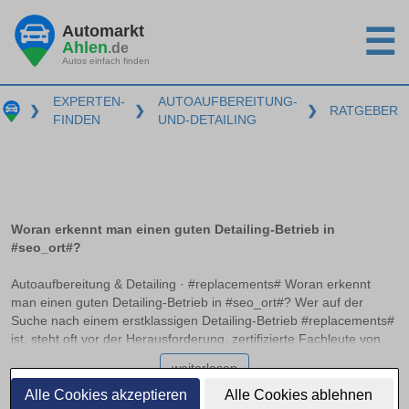
Automarkt
☰
Ahlen
.de
Autos einfach finden
EXPERTEN-
AUTOAUFBEREITUNG-
❯
❯
❯
RATGEBER
FINDEN
UND-DETAILING
Woran erkennt man einen guten Detailing-Betrieb in
#seo_ort#?
Autoaufbereitung & Detailing · #replacements# Woran erkennt
man einen guten Detailing-Betrieb in #seo_ort#? Wer auf der
Suche nach einem erstklassigen Detailing-Betrieb #replacements#
ist, steht oft vor der Herausforderung, zertifizierte Fachleute von
einfachen Aufbereitungsservices zu unterscheiden. Die Auswahl
weiterlesen
kann überwältigend wirken, doch mit dem richtigen Wissen lassen
sich Qualität und Service unterscheiden. Hier erfahren Sie, an
Alle Cookies akzeptieren
Alle Cookies ablehnen