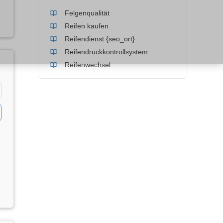
Felgenqualität
Reifen kaufen
Reifendienst {seo_ort}
Reifendruckkontrollsystem
Reifenwechsel