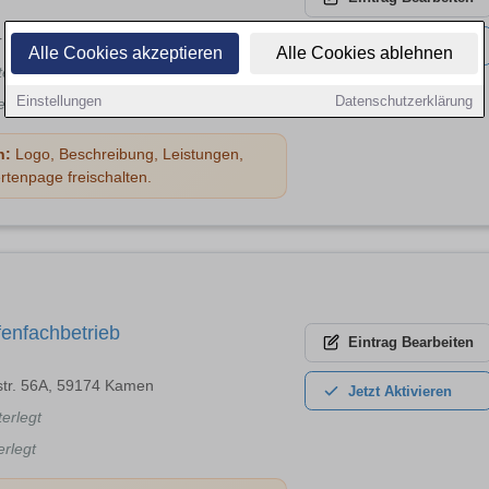
Str. 14, 59457 Werl
Jetzt
Aktivieren
Alle Cookies akzeptieren
Alle Cookies ablehnen
terlegt
Einstellungen
Datenschutzerklärung
erlegt
n:
Logo, Beschreibung, Leistungen,
rtenpage freischalten.
fenfachbetrieb
Eintrag
Bearbeiten
str. 56A, 59174 Kamen
Jetzt
Aktivieren
terlegt
erlegt