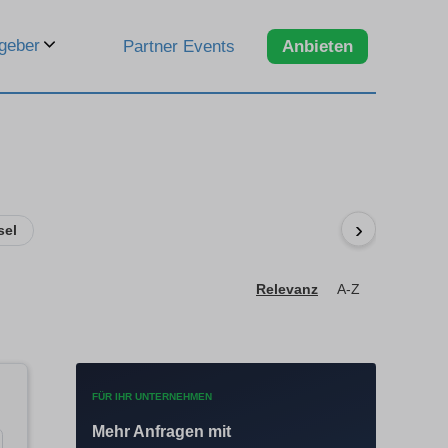
geber
Partner Events
Anbieten
›
sel
Relevanz
A-Z
FÜR IHR UNTERNEHMEN
Mehr Anfragen mit