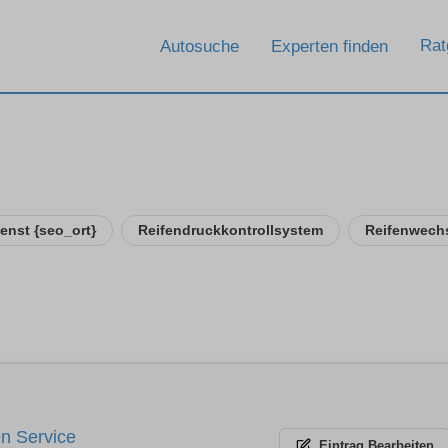
Rat
Autosuche
Experten finden
enst {seo_ort}
Reifendruckkontrollsystem
Reifenwech
n Service
Eintrag
Bearbeiten