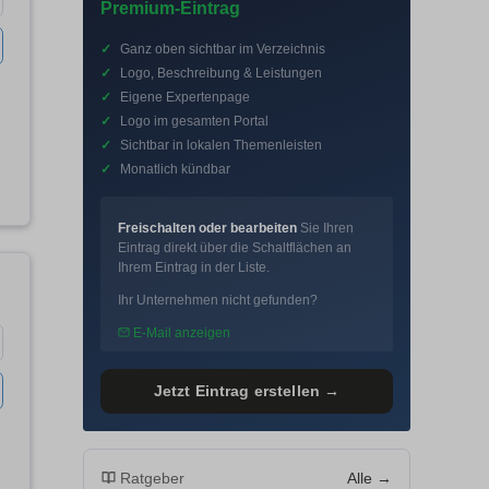
Premium-Eintrag
✓
Ganz oben sichtbar im Verzeichnis
✓
Logo, Beschreibung & Leistungen
✓
Eigene Expertenpage
✓
Logo im gesamten Portal
✓
Sichtbar in lokalen Themenleisten
✓
Monatlich kündbar
Freischalten oder bearbeiten
Sie Ihren
Eintrag direkt über die Schaltflächen an
Ihrem Eintrag in der Liste.
Ihr Unternehmen nicht gefunden?
E-Mail anzeigen
Jetzt Eintrag erstellen →
Ratgeber
Alle →